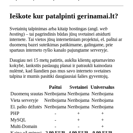
Ieškote kur patalpinti gerinamai.lt?
Svetainių talpinimas arba kitaip hostingas (angl.
web
hosting
) – tai pagrindinis būdas jūsų svetainei atsidurti
internete. Tai vietos jūsų internetiniam projektui, el. paštui ar
duomenų bazei suteikimas patikimame, galingame, prie
spartaus interneto ryšio kanalo pajungtame serveryje.
Daugiau nei 15 metų patirtis, aukšta klientų aptarnavimo
kokybė, lankstūs paslaugų planai ir patraukli kainodara
nulėmė, kad šiandien pas mus savo interneto svetaines
talpina ir mumis pasitiki daugiausiai šalies gyventojų.
Paštui
Svetainei
Universalus
Duomenų srautas
Neribojama
Neribojama
Neribojama
Vieta serveryje
Neribojama
Neribojama
Neribojama
El. pašto dėžutės
Neribojama
Neribojama
Neribojama
PHP
-
+
+
MySQL
-
+
+
Multi-Domain
-
-
+
Kaina už mėnesį
2.99 EUR
4.99 EUR
9.99 EUR