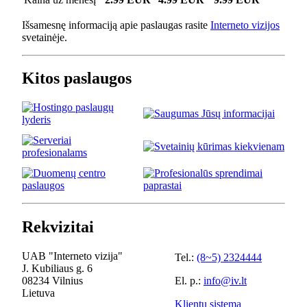
Išsamesnę informaciją apie paslaugas rasite
Interneto vizijos
svetainėje.
Kitos paslaugos
Rekvizitai
UAB "Interneto vizija"
Tel.:
(8~5) 2324444
J. Kubiliaus g. 6
08234 Vilnius
El. p.:
info@iv.lt
Lietuva
Klientų sistema