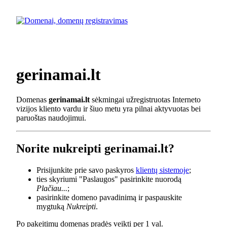
gerinamai.lt
Domenas
gerinamai.lt
sėkmingai užregistruotas Interneto
vizijos kliento vardu ir šiuo metu yra pilnai aktyvuotas bei
paruoštas naudojimui.
Norite nukreipti gerinamai.lt?
Prisijunkite prie savo paskyros
klientų sistemoje
;
ties skyriumi "Paslaugos" pasirinkite nuorodą
Plačiau...
;
pasirinkite domeno pavadinimą ir paspauskite
mygtuką
Nukreipti
.
Po pakeitimų domenas pradės veikti per 1 val.